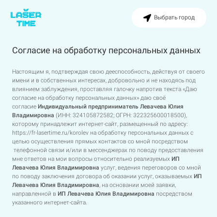
Выбрать город
Согласие на обработку персональных данных
Настоящим я, подтверждая свою дееспособность, действуя от своего
имени и в собственных интересах, добровольно и не находясь под
влиянием заблуждения, проставляя галочку напротив текста «Даю
согласие на обработку персональных данных» даю своё
согласие
Индивидуальный предприниматель Левачева Юлия
Владимировна
(ИНН: 324105872582; ОГРН: 322325600018500),
которому принадлежит интернет-сайт, размещенный по адресу:
https://fr-lasertime.ru/korolev
на обработку персональных данных с
целью осуществления прямых контактов со мной посредством
телефонной связи и/или в мессенджерах по поводу предоставления
мне ответов на мои вопросы относительно реализуемых
ИП
Левачева Юлия Владимировна
услуг, ведения переговоров со мной
по поводу заключения договора об оказании услуг, оказываемых
ИП
Левачева Юлия Владимировна
, на основании моей заявки,
направленной в
ИП
Левачева Юлия Владимировна
посредством
указанного интернет-сайта.