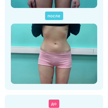
после
до