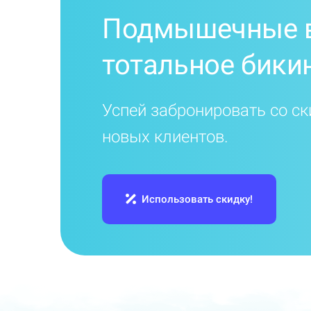
Подмышечные 
тотальное бики
Успей забронировать со ск
новых клиентов.
Использовать скидку!