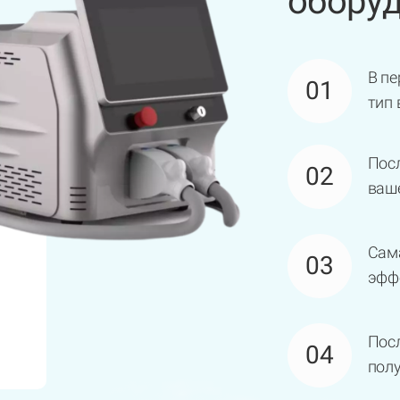
обору
В пе
01
тип
Посл
02
ваше
Сам
03
эфф
Посл
04
полу