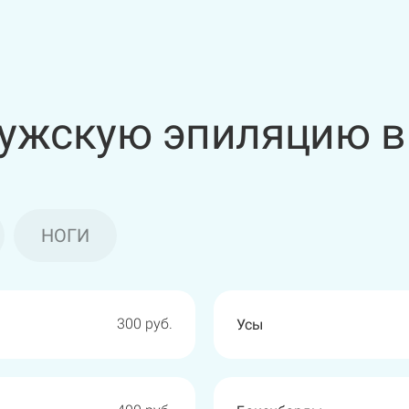
ужскую эпиляцию в
НОГИ
1300 руб.
1900 руб.
300 руб.
600 руб.
Усы
Плечи
Руки выше локтя
Бедра