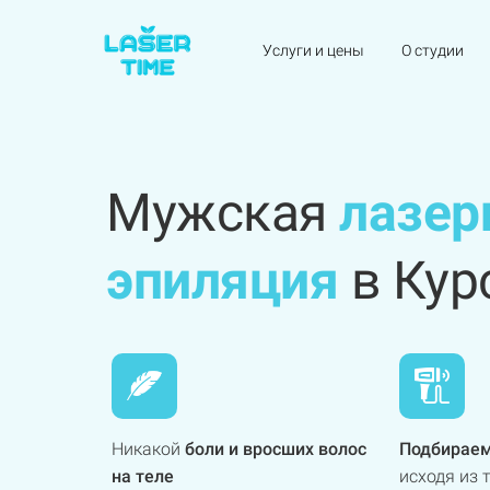
Услуги и цены
О студии
Мужская
лазер
эпиляция
в Кур
Никакой
боли и вросших волос
Подбираем
на теле
исходя из 