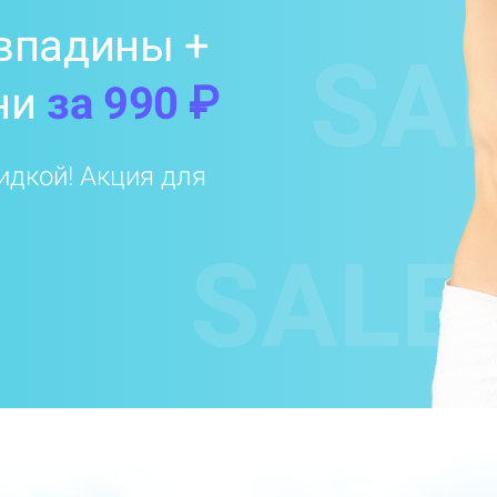
впадины +
SA
ни
за 990 ₽
идкой! Акция для
SALE