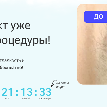
ДО
т уже
оцедуры!
гладкость и
бесплатно!
До конца
акции
21
13
32
:
:
ЧАС
МИНУТ
СЕКУНДЫ