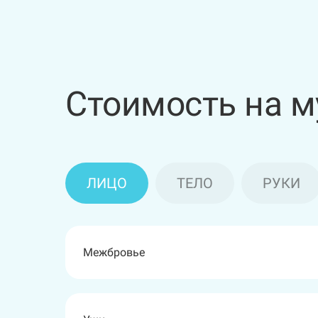
Стоимость на м
ЛИЦО
ТЕЛО
РУКИ
Межбровье
Грудь
Подмышечные впадины
Голени + колени