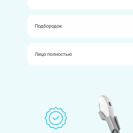
Подбородок
Ягодицы
Руки полностью
Лицо полностью
Спина полностью
Живот