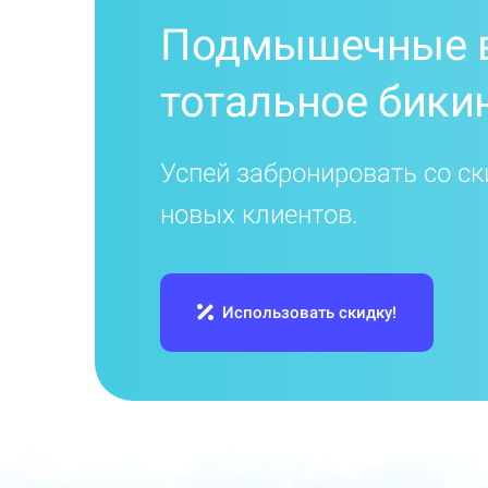
Подмышечные 
тотальное бики
Успей забронировать со ск
новых клиентов.
Использовать скидку!