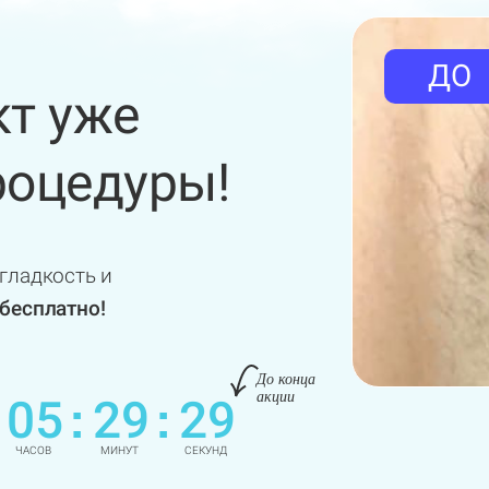
ДО
т уже
оцедуры!
гладкость и
бесплатно!
До конца
акции
05
29
28
:
:
ЧАСОВ
МИНУТ
СЕКУНД