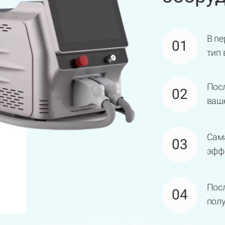
В пе
01
тип
Посл
02
ваше
Сам
03
эфф
Посл
04
полу