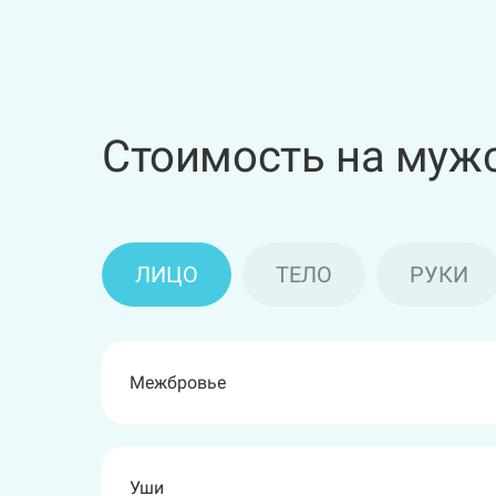
Стоимость на муж
ЛИЦО
ТЕЛО
РУКИ
Межбровье
Грудь
Подмышечные впадины
Голени + колени
Уши
Бикини классика
Руки ниже локтя
Стопа + пальцы ног