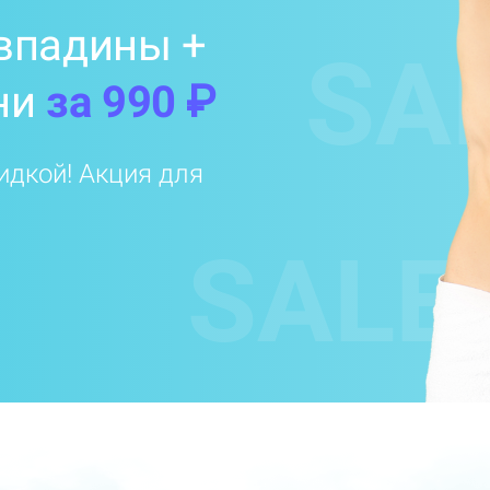
впадины +
SA
ни
за 990 ₽
идкой! Акция для
SALE