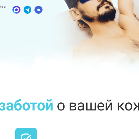
з 5
заботой
о вашей ко